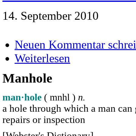
14. September 2010
Neuen Kommentar schre
Weiterlesen
Manhole
man·hole
( m
n
h
l
)
n.
a hole through which a man can ge
repairs or inspection
[Webster's Dictionary]