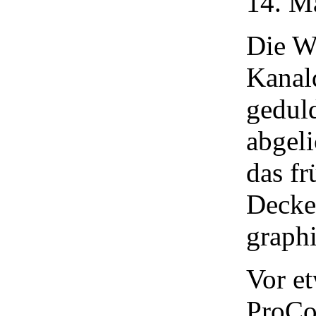
14. M
Die We
Kanald
geduld
abgel
das fr
Decke
graphi
Vor et
ProCo