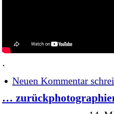
·
Neuen Kommentar schre
… zurückphotographie