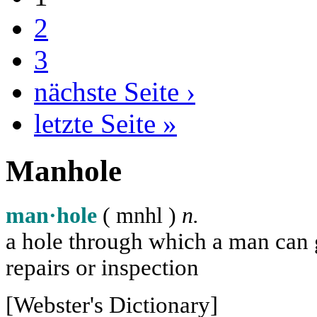
2
3
nächste Seite ›
letzte Seite »
Manhole
man·hole
( m
n
h
l
)
n.
a hole through which a man can ge
repairs or inspection
[Webster's Dictionary]