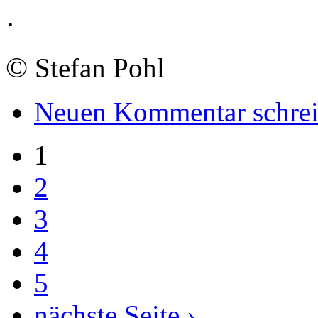
·
©
Stefan Pohl
Neuen Kommentar schre
1
2
3
4
5
nächste Seite ›