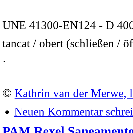
UNE 41300-EN124 - D 400
tancat / obert (schließen / ö
·
©
Kathrin van der Merwe, l
Neuen Kommentar schre
PAM Rexel Saneament