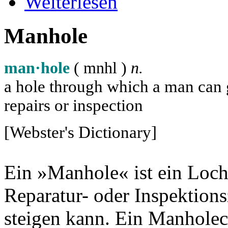
Weiterlesen
Manhole
man·hole
( m
n
h
l
)
n.
a hole through which a man can ge
repairs or inspection
[Webster's Dictionary]
Ein »Manhole« ist ein Loch
Reparatur- oder Inspektion
steigen kann. Ein Manholec