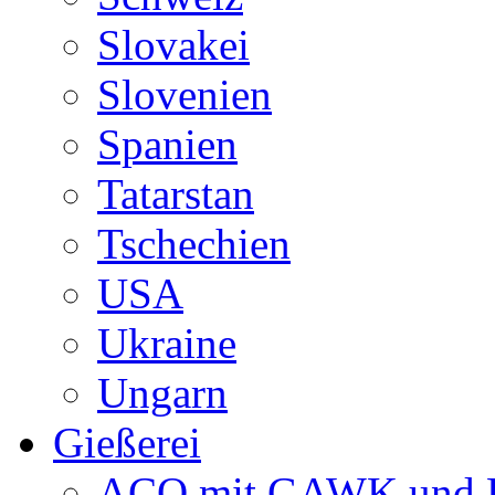
Slovakei
Slovenien
Spanien
Tatarstan
Tschechien
USA
Ukraine
Ungarn
Gießerei
ACO mit GAWK und P