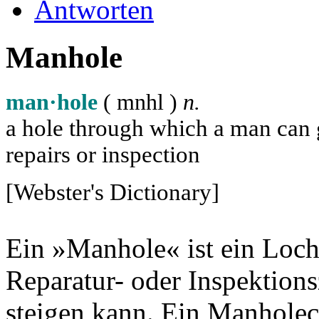
Antworten
Manhole
man·hole
( m
n
h
l
)
n.
a hole through which a man can ge
repairs or inspection
[Webster's Dictionary]
Ein »Manhole« ist ein Loch
Reparatur- oder Inspektion
steigen kann. Ein Manholec