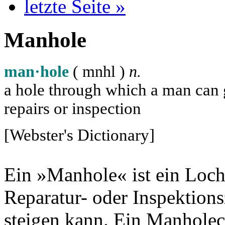
letzte Seite »
Manhole
man·hole
( m
n
h
l
)
n.
a hole through which a man can ge
repairs or inspection
[Webster's Dictionary]
Ein »Manhole« ist ein Loch
Reparatur- oder Inspektion
steigen kann. Ein Manholec