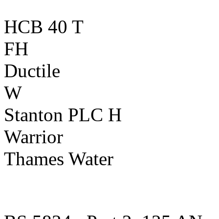
HCB 40 T
FH
Ductile
W
Stanton PLC H
Warrior
Thames Water