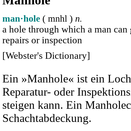
Manhole
man·hole
( m
n
h
l
)
n.
a hole through which a man can ge
repairs or inspection
[Webster's Dictionary]
Ein »Manhole« ist ein Loch
Reparatur- oder Inspektion
steigen kann. Ein Manholec
Schachtabdeckung.