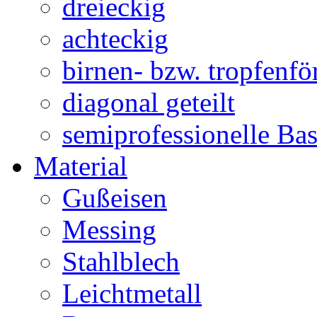
dreieckig
achteckig
birnen- bzw. tropfenf
diagonal geteilt
semiprofessionelle Ba
Material
Gußeisen
Messing
Stahlblech
Leichtmetall