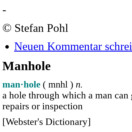
-
©
Stefan Pohl
Neuen Kommentar schre
Manhole
man·hole
( m
n
h
l
)
n.
a hole through which a man can ge
repairs or inspection
[Webster's Dictionary]