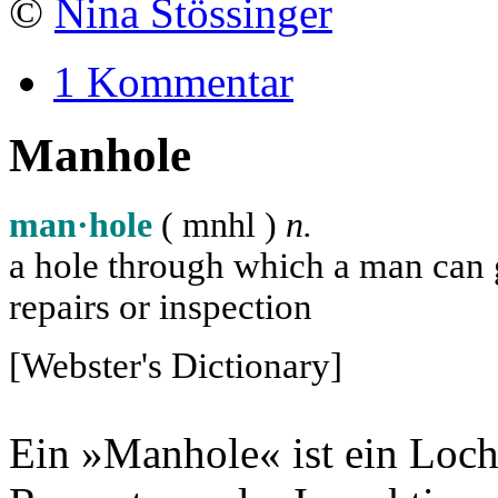
©
Nina Stössinger
1 Kommentar
Manhole
man·hole
( m
n
h
l
)
n.
a hole through which a man can ge
repairs or inspection
[Webster's Dictionary]
Ein »Manhole« ist ein Loch