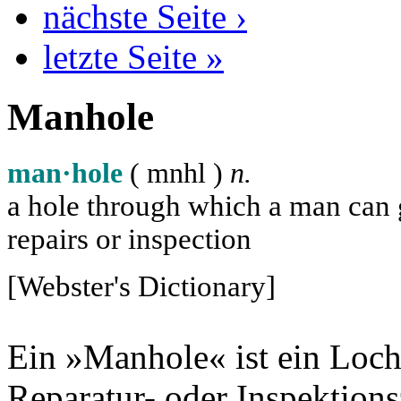
nächste Seite ›
letzte Seite »
Manhole
man·hole
( m
n
h
l
)
n.
a hole through which a man can ge
repairs or inspection
[Webster's Dictionary]
Ein »Manhole« ist ein Loch
Reparatur- oder Inspektion