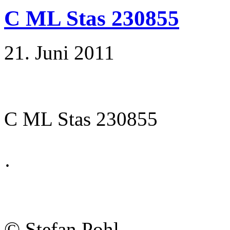
C ML Stas 230855
21. Juni 2011
C ML Stas 230855
·
©
Stefan Pohl