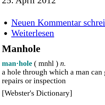
25. April 2012
Neuen Kommentar schre
Weiterlesen
Manhole
man·hole
( m
n
h
l
)
n.
a hole through which a man can ge
repairs or inspection
[Webster's Dictionary]