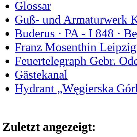
Glossar
Guß- und Armaturwerk Ka
Buderus · PA - I 848 · 
Franz Mosenthin Leipzig
Feuertelegraph Gebr. Od
Gästekanal
Hydrant „Węgierska Gó
Zuletzt angezeigt: