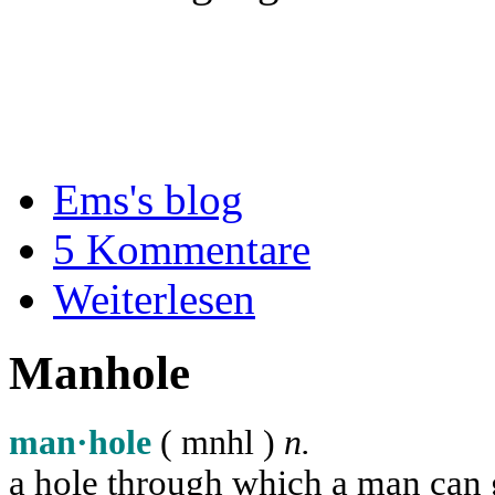
Ems's blog
5 Kommentare
Weiterlesen
Manhole
man·hole
( m
n
h
l
)
n.
a hole through which a man can ge