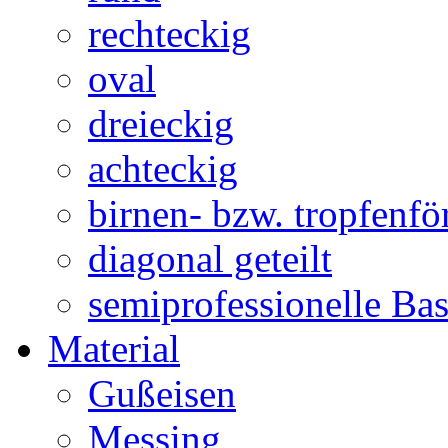
rechteckig
oval
dreieckig
achteckig
birnen- bzw. tropfenf
diagonal geteilt
semiprofessionelle Ba
Material
Gußeisen
Messing