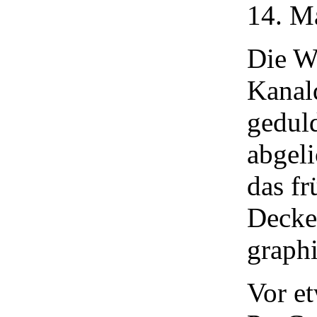
14. M
Die We
Kanald
geduld
abgel
das fr
Decke
graphi
Vor et