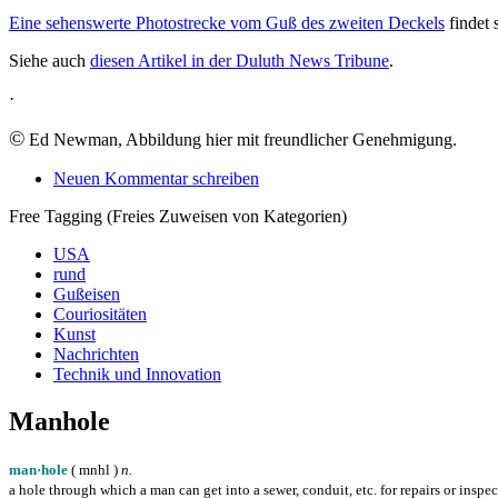
Eine sehenswerte Photostrecke vom Guß des zweiten Deckels
findet 
Siehe auch
diesen Artikel in der Duluth News Tribune
.
·
©
Ed Newman, Abbildung hier mit freundlicher Genehmigung.
Neuen Kommentar schreiben
Free Tagging (Freies Zuweisen von Kategorien)
USA
rund
Gußeisen
Couriositäten
Kunst
Nachrichten
Technik und Innovation
Manhole
man·hole
( m
n
h
l
)
n.
a hole through which a man can get into a sewer, conduit, etc. for repairs or inspe