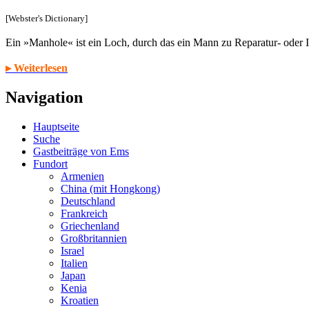
[Webster's Dictionary]
Ein »Manhole« ist ein Loch, durch das ein Mann zu Reparatur- oder
▸ Weiterlesen
Navigation
Hauptseite
Suche
Gastbeiträge von Ems
Fundort
Armenien
China (mit Hongkong)
Deutschland
Frankreich
Griechenland
Großbritannien
Israel
Italien
Japan
Kenia
Kroatien