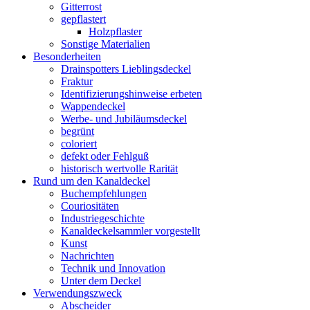
Gitterrost
gepflastert
Holzpflaster
Sonstige Materialien
Besonderheiten
Drainspotters Lieblingsdeckel
Fraktur
Identifizierungshinweise erbeten
Wappendeckel
Werbe- und Jubiläumsdeckel
begrünt
coloriert
defekt oder Fehlguß
historisch wertvolle Rarität
Rund um den Kanaldeckel
Buchempfehlungen
Couriositäten
Industriegeschichte
Kanaldeckelsammler vorgestellt
Kunst
Nachrichten
Technik und Innovation
Unter dem Deckel
Verwendungszweck
Abscheider