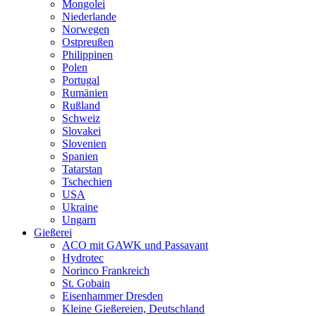
Mongolei
Niederlande
Norwegen
Ostpreußen
Philippinen
Polen
Portugal
Rumänien
Rußland
Schweiz
Slovakei
Slovenien
Spanien
Tatarstan
Tschechien
USA
Ukraine
Ungarn
Gießerei
ACO mit GAWK und Passavant
Hydrotec
Norinco Frankreich
St. Gobain
Eisenhammer Dresden
Kleine Gießereien, Deutschland