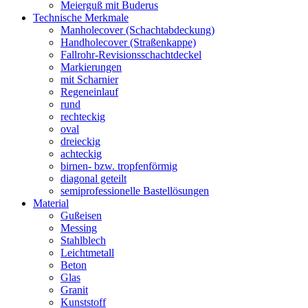
Meierguß mit Buderus
Technische Merkmale
Manholecover (Schachtabdeckung)
Handholecover (Straßenkappe)
Fallrohr-Revisionsschachtdeckel
Markierungen
mit Scharnier
Regeneinlauf
rund
rechteckig
oval
dreieckig
achteckig
birnen- bzw. tropfenförmig
diagonal geteilt
semiprofessionelle Bastellösungen
Material
Gußeisen
Messing
Stahlblech
Leichtmetall
Beton
Glas
Granit
Kunststoff