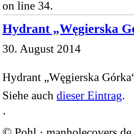
on line 34.
Hydrant „Węgierska G
30. August 2014
Hydrant „Węgierska Górka
Siehe auch
dieser Eintrag
.
·
©
Pohl · manholecovers.de