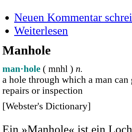
Neuen Kommentar schre
Weiterlesen
Manhole
man·hole
( m
n
h
l
)
n.
a hole through which a man can ge
repairs or inspection
[Webster's Dictionary]
Ein »Manhole« ist ein Loch