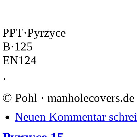
PPT·Pyrzyce
B·125
EN124
·
©
Pohl · manholecovers.de
Neuen Kommentar schre