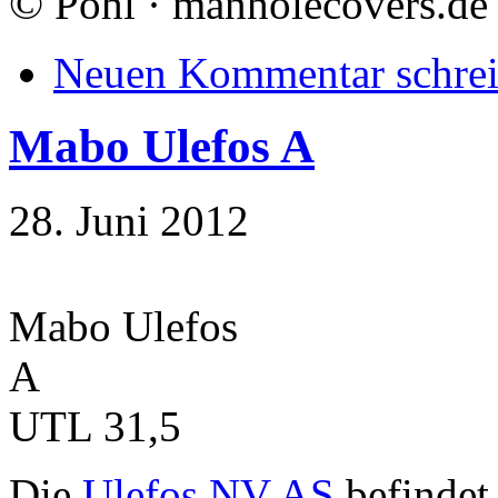
©
Pohl · manholecovers.de
Neuen Kommentar schre
Mabo Ulefos A
28. Juni 2012
Mabo Ulefos
A
UTL 31,5
Die
Ulefos NV AS
befindet