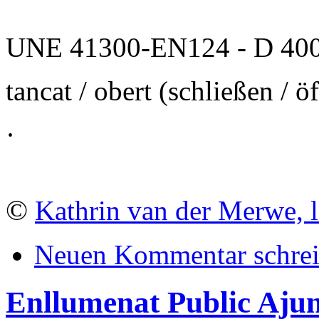
UNE 41300-EN124 - D 400
tancat / obert (schließen / ö
·
©
Kathrin van der Merwe, l
Neuen Kommentar schre
Enllumenat Public Aju