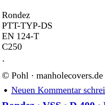
Rondez
PTT-TYP-DS
EN 124-T
C250
·
©
Pohl · manholecovers.de
Neuen Kommentar schre