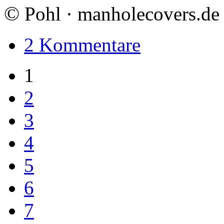
©
Pohl · manholecovers.de
2 Kommentare
1
2
3
4
5
6
7