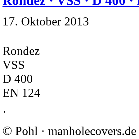
Rondez · VSS · D 400 ·
17. Oktober 2013
Rondez
VSS
D 400
EN 124
·
©
Pohl · manholecovers.de