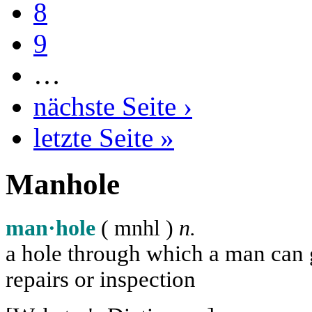
8
9
…
nächste Seite ›
letzte Seite »
Manhole
man·hole
( m
n
h
l
)
n.
a hole through which a man can ge
repairs or inspection