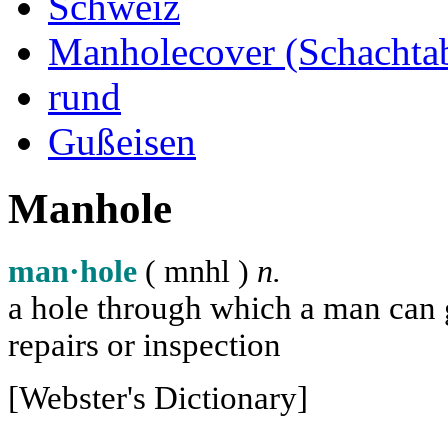
Schweiz
Manholecover (Schachta
rund
Gußeisen
Manhole
man·hole
( m
n
h
l
)
n.
a hole through which a man can ge
repairs or inspection
[Webster's Dictionary]