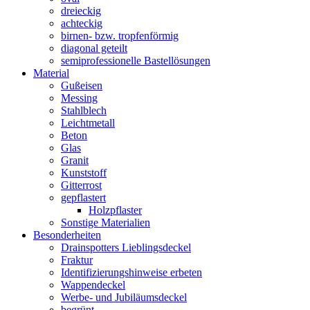
dreieckig
achteckig
birnen- bzw. tropfenförmig
diagonal geteilt
semiprofessionelle Bastellösungen
Material
Gußeisen
Messing
Stahlblech
Leichtmetall
Beton
Glas
Granit
Kunststoff
Gitterrost
gepflastert
Holzpflaster
Sonstige Materialien
Besonderheiten
Drainspotters Lieblingsdeckel
Fraktur
Identifizierungshinweise erbeten
Wappendeckel
Werbe- und Jubiläumsdeckel
begrünt