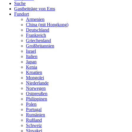
Suche
Gastbeiträge von Ems
Fundort
Armenien
China (mit Hongkong)
Deutschland
Frankreich
Griechenland
Großbritannien
Israel
Italien
Japan
Kenia
Kroatien
Mongolei
Niederlande
Norwegen
Ostpreußen
Philippinen
Polen
Portugal
Rumänien
Rußland
Schweiz
Slovakei