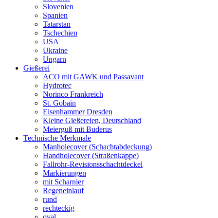
Slovenien
Spanien
Tatarstan
Tschechien
USA
Ukraine
Ungarn
Gießerei
ACO mit GAWK und Passavant
Hydrotec
Norinco Frankreich
St. Gobain
Eisenhammer Dresden
Kleine Gießereien, Deutschland
Meierguß mit Buderus
Technische Merkmale
Manholecover (Schachtabdeckung)
Handholecover (Straßenkappe)
Fallrohr-Revisionsschachtdeckel
Markierungen
mit Scharnier
Regeneinlauf
rund
rechteckig
oval