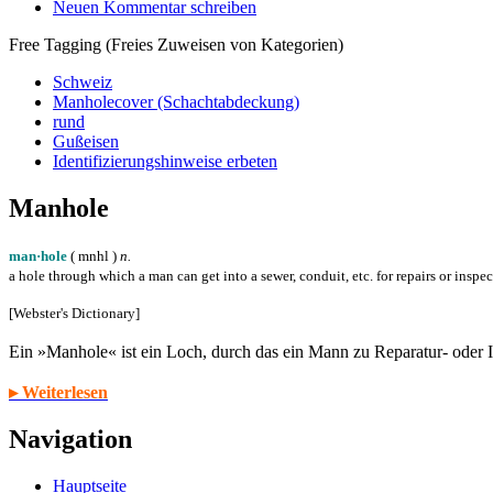
Neuen Kommentar schreiben
Free Tagging (Freies Zuweisen von Kategorien)
Schweiz
Manholecover (Schachtabdeckung)
rund
Gußeisen
Identifizierungshinweise erbeten
Manhole
man·hole
( m
n
h
l
)
n.
a hole through which a man can get into a sewer, conduit, etc. for repairs or inspe
[Webster's Dictionary]
Ein »Manhole« ist ein Loch, durch das ein Mann zu Reparatur- oder
▸ Weiterlesen
Navigation
Hauptseite