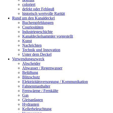
coloriert
defekt oder Fehlguß
historisch wertvolle Rarität
Rund um den Kanaldeckel
Buchempfehlungen
Couriositäten
Industriegeschichte
Kanaldeckelsammler vorgestellt
Kunst
Nachrichten
Technik und Innovation
Unter dem Deckel
Verwendungszweck
Abscheider
Abwasser / Regenwasser
Belüftung
Blitzschutz
Elektrizitätsversorgung / Kommunikation
Fahnenmasthalter
Fernwärme / Fernkälte
Gas
Gleisanlagen
Hydranten
Kellerbeleuchtung