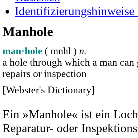
Identifizierungshinweise
Manhole
man·hole
( m
n
h
l
)
n.
a hole through which a man can ge
repairs or inspection
[Webster's Dictionary]
Ein »Manhole« ist ein Loch
Reparatur- oder Inspektion