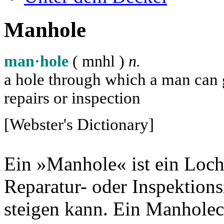
Manhole
man·hole
( m
n
h
l
)
n.
a hole through which a man can ge
repairs or inspection
[Webster's Dictionary]
Ein »Manhole« ist ein Loch
Reparatur- oder Inspektion
steigen kann. Ein Manholec