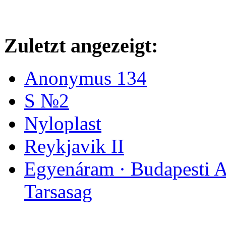
Zuletzt angezeigt:
Anonymus 134
S №2
Nyloplast
Reykjavik II
Egyenáram · Budapesti A
Tarsasag