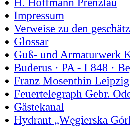
H. Hoffmann Prenzlau
Impressum
Verweise zu den geschätz
Glossar
Guß- und Armaturwerk Ka
Buderus · PA - I 848 · 
Franz Mosenthin Leipzig
Feuertelegraph Gebr. Od
Gästekanal
Hydrant „Węgierska Gó