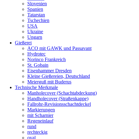
Slovenien
Spanien
Tatarstan
Tschechien
USA
Ukraine
Ungarn
Gießerei
ACO mit GAWK und Passavant
Hydrotec
Norinco Frankreich
St. Gobain
Eisenhammer Dresden
Kleine Gießereien, Deutschland
Meierguß mit Buderus
Technische Merkmale
Manholecover (Schachtabdeckung)
Handholecover (Straßenkappe)
Fallrohr-Revisionsschachtdeckel
Markierungen
mit Scharnier
Regeneinlauf
rund
rechteckig
oval