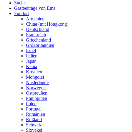
Suche
Gastbeiträge von Ems
Fundort
Armenien
China (mit Hongkong)
Deutschland
Frankreich
Griechenland
Großbritannien
Israel
Italien
Japan
Kenia
Kroatien
Mongolei
Niederlande
Norwegen
Ostpreußen
Philippinen
Polen
Portugal
Rumänien
Rußland
Schweiz
Slovakei