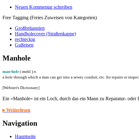
Neuen Kommentar schreiben
Free Tagging (Freies Zuweisen von Kategorien)
Großbritannien
Handholecover (Straßenkappe)
rechteckig
Gußeisen
Manhole
man·hole
( m
n
h
l
)
n.
a hole through which a man can get into a sewer, conduit, etc. for repairs or inspe
[Webster's Dictionary]
Ein »Manhole« ist ein Loch, durch das ein Mann zu Reparatur- oder
▸ Weiterlesen
Navigation
Hauptseite