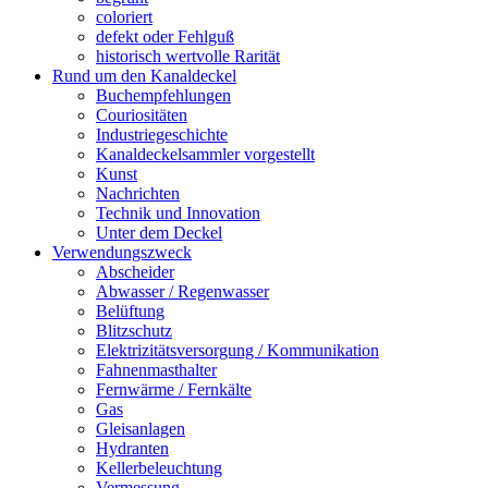
coloriert
defekt oder Fehlguß
historisch wertvolle Rarität
Rund um den Kanaldeckel
Buchempfehlungen
Couriositäten
Industriegeschichte
Kanaldeckelsammler vorgestellt
Kunst
Nachrichten
Technik und Innovation
Unter dem Deckel
Verwendungszweck
Abscheider
Abwasser / Regenwasser
Belüftung
Blitzschutz
Elektrizitätsversorgung / Kommunikation
Fahnenmasthalter
Fernwärme / Fernkälte
Gas
Gleisanlagen
Hydranten
Kellerbeleuchtung
Vermessung