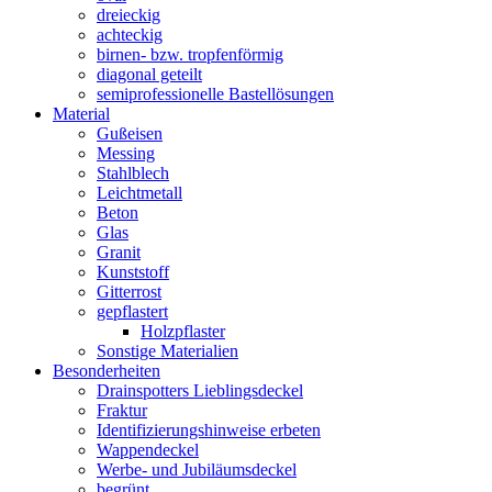
dreieckig
achteckig
birnen- bzw. tropfenförmig
diagonal geteilt
semiprofessionelle Bastellösungen
Material
Gußeisen
Messing
Stahlblech
Leichtmetall
Beton
Glas
Granit
Kunststoff
Gitterrost
gepflastert
Holzpflaster
Sonstige Materialien
Besonderheiten
Drainspotters Lieblingsdeckel
Fraktur
Identifizierungshinweise erbeten
Wappendeckel
Werbe- und Jubiläumsdeckel
begrünt