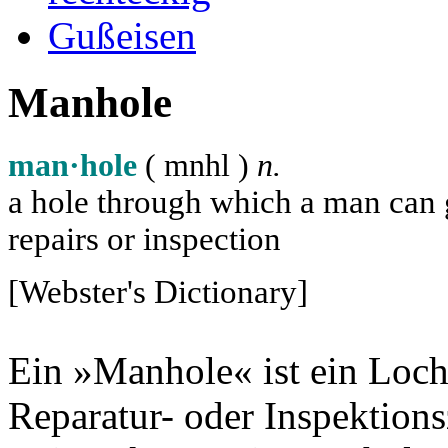
Gußeisen
Manhole
man·hole
( m
n
h
l
)
n.
a hole through which a man can ge
repairs or inspection
[Webster's Dictionary]
Ein »Manhole« ist ein Loch
Reparatur- oder Inspektion