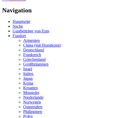
Navigation
Hauptseite
Suche
Gastbeiträge von Ems
Fundort
Armenien
China (mit Hongkong)
Deutschland
Frankreich
Griechenland
Großbritannien
Israel
Italien
Japan
Kenia
Kroatien
Mongolei
Niederlande
Norwegen
Ostpreußen
Philippinen
Polen