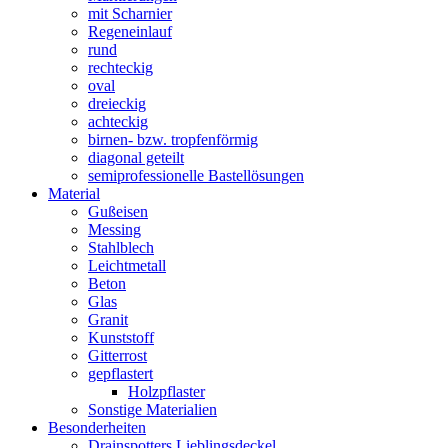
mit Scharnier
Regeneinlauf
rund
rechteckig
oval
dreieckig
achteckig
birnen- bzw. tropfenförmig
diagonal geteilt
semiprofessionelle Bastellösungen
Material
Gußeisen
Messing
Stahlblech
Leichtmetall
Beton
Glas
Granit
Kunststoff
Gitterrost
gepflastert
Holzpflaster
Sonstige Materialien
Besonderheiten
Drainspotters Lieblingsdeckel