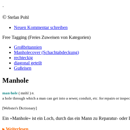
·
©
Stefan Pohl
Neuen Kommentar schreiben
Free Tagging (Freies Zuweisen von Kategorien)
Großbritannien
Manholecover (Schachtabdeckung)
rechteckig
diagonal geteilt
Gußeisen
Manhole
man·hole
( m
n
h
l
)
n.
a hole through which a man can get into a sewer, conduit, etc. for repairs or inspe
[Webster's Dictionary]
Ein »Manhole« ist ein Loch, durch das ein Mann zu Reparatur- oder
▸ Weiterlesen