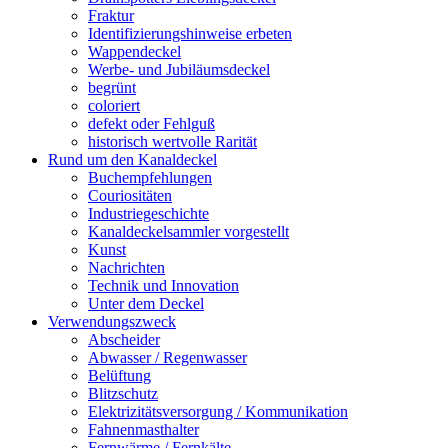
Fraktur
Identifizierungshinweise erbeten
Wappendeckel
Werbe- und Jubiläumsdeckel
begrünt
coloriert
defekt oder Fehlguß
historisch wertvolle Rarität
Rund um den Kanaldeckel
Buchempfehlungen
Couriositäten
Industriegeschichte
Kanaldeckelsammler vorgestellt
Kunst
Nachrichten
Technik und Innovation
Unter dem Deckel
Verwendungszweck
Abscheider
Abwasser / Regenwasser
Belüftung
Blitzschutz
Elektrizitätsversorgung / Kommunikation
Fahnenmasthalter
Fernwärme / Fernkälte