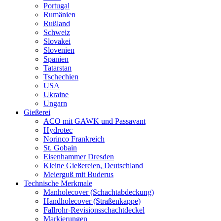
Portugal
Rumänien
Rußland
Schweiz
Slovakei
Slovenien
Spanien
Tatarstan
Tschechien
USA
Ukraine
Ungarn
Gießerei
ACO mit GAWK und Passavant
Hydrotec
Norinco Frankreich
St. Gobain
Eisenhammer Dresden
Kleine Gießereien, Deutschland
Meierguß mit Buderus
Technische Merkmale
Manholecover (Schachtabdeckung)
Handholecover (Straßenkappe)
Fallrohr-Revisionsschachtdeckel
Markierungen