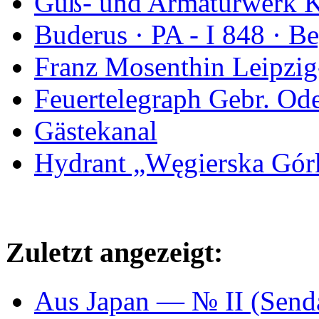
Guß- und Armaturwerk Ka
Buderus · PA - I 848 · 
Franz Mosenthin Leipzig
Feuertelegraph Gebr. Od
Gästekanal
Hydrant „Węgierska Gó
Zuletzt angezeigt:
Aus Japan — № II (Se