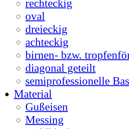
rechteckig
oval
dreieckig
achteckig
birnen- bzw. tropfenf
diagonal geteilt
semiprofessionelle Ba
Material
Gußeisen
Messing