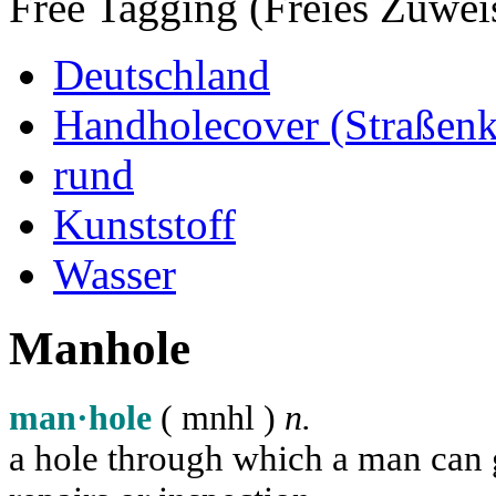
Free Tagging (Freies Zuwei
Deutschland
Handholecover (Straßen
rund
Kunststoff
Wasser
Manhole
man·hole
( m
n
h
l
)
n.
a hole through which a man can ge