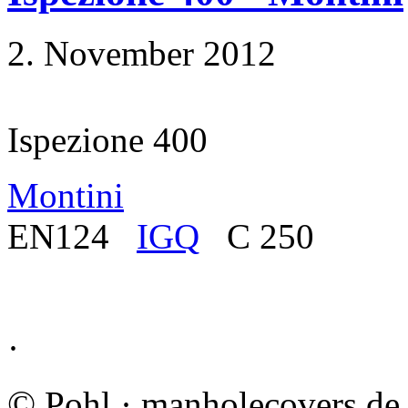
2. November 2012
Ispezione 400
Montini
EN124
IGQ
C 250
·
©
Pohl · manholecovers.de