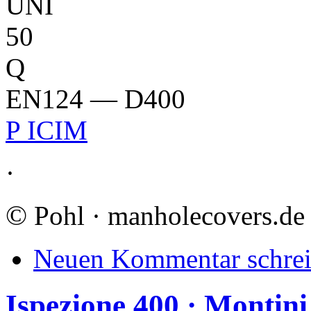
UNI
50
Q
EN124 — D400
P ICIM
·
©
Pohl · manholecovers.de
Neuen Kommentar schre
Ispezione 400 · Montini