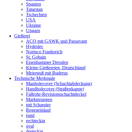
Spanien
Tatarstan
Tschechien
USA
Ukraine
Ungarn
Gießerei
ACO mit GAWK und Passavant
Hydrotec
Norinco Frankreich
St. Gobain
Eisenhammer Dresden
Kleine Gießereien, Deutschland
Meierguß mit Buderus
Technische Merkmale
Manholecover (Schachtabdeckung)
Handholecover (Straßenkappe)
Fallrohr-Revisionsschachtdeckel
Markierungen
mit Scharnier
Regeneinlauf
rund
rechteckig
oval
dreieckig