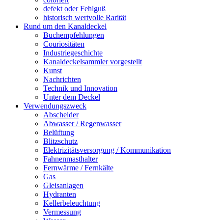
defekt oder Fehlguß
historisch wertvolle Rarität
Rund um den Kanaldeckel
Buchempfehlungen
Couriositäten
Industriegeschichte
Kanaldeckelsammler vorgestellt
Kunst
Nachrichten
Technik und Innovation
Unter dem Deckel
Verwendungszweck
Abscheider
Abwasser / Regenwasser
Belüftung
Blitzschutz
Elektrizitätsversorgung / Kommunikation
Fahnenmasthalter
Fernwärme / Fernkälte
Gas
Gleisanlagen
Hydranten
Kellerbeleuchtung
Vermessung