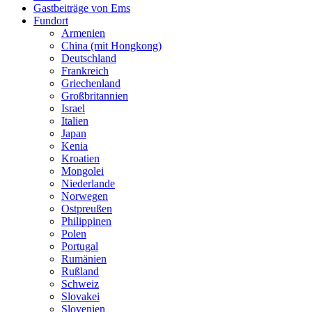
Gastbeiträge von Ems
Fundort
Armenien
China (mit Hongkong)
Deutschland
Frankreich
Griechenland
Großbritannien
Israel
Italien
Japan
Kenia
Kroatien
Mongolei
Niederlande
Norwegen
Ostpreußen
Philippinen
Polen
Portugal
Rumänien
Rußland
Schweiz
Slovakei
Slovenien