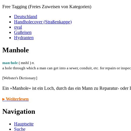
Free Tagging (Freies Zuweisen von Kategorien)
Deutschland
Handholecover (Straßenkappe)
oval
Gußeisen
Hydranten
Manhole
man·hole
( m
n
h
l
)
n.
a hole through which a man can get into a sewer, conduit, etc. for repairs or inspe
[Webster's Dictionary]
Ein »Manhole« ist ein Loch, durch das ein Mann zu Reparatur- oder
▸ Weiterlesen
Navigation
Hauptseite
Suche