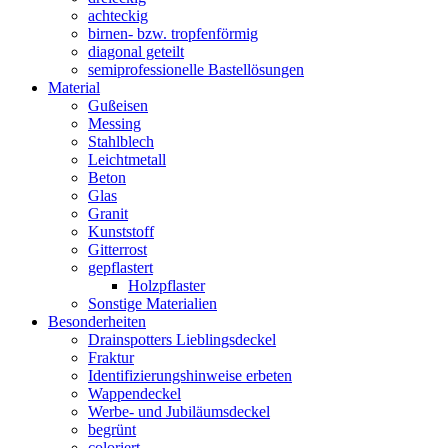
achteckig
birnen- bzw. tropfenförmig
diagonal geteilt
semiprofessionelle Bastellösungen
Material
Gußeisen
Messing
Stahlblech
Leichtmetall
Beton
Glas
Granit
Kunststoff
Gitterrost
gepflastert
Holzpflaster
Sonstige Materialien
Besonderheiten
Drainspotters Lieblingsdeckel
Fraktur
Identifizierungshinweise erbeten
Wappendeckel
Werbe- und Jubiläumsdeckel
begrünt
coloriert