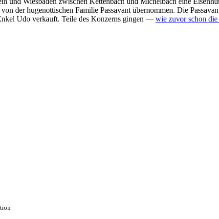
ein und Wiesbaden zwischen Kettenbach und Michelbach eine Eisenhüt
e von der hugenottischen Familie Passavant übernommen. Die Passava
nkel Udo verkauft. Teile des Konzerns gingen —
wie zuvor schon die
ction