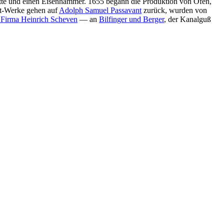
te und einen Eisenhammer. 1655 begann die Produktion von Öfen,
nt-Werke gehen auf
Adolph Samuel Passavant
zurück, wurden von
 Firma Heinrich Scheven
— an
Bilfinger und Berger
, der Kanalguß