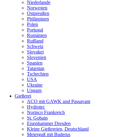
Niederlande
Norwegen
Ostpreußen
Philippinen
Polen
Portugal
Rumänien
Rußland
Schweiz
Slovakei
Slovenien
Spanien
Tatarstan
Tschechien
USA
Ukraine
Ungarn
Gießerei
ACO mit GAWK und Passavant
Hydrotec
Norinco Frankreich
St. Gobain
Eisenhammer Dresden
Kleine Gießereien, Deutschland
Meierguß mit Buderus