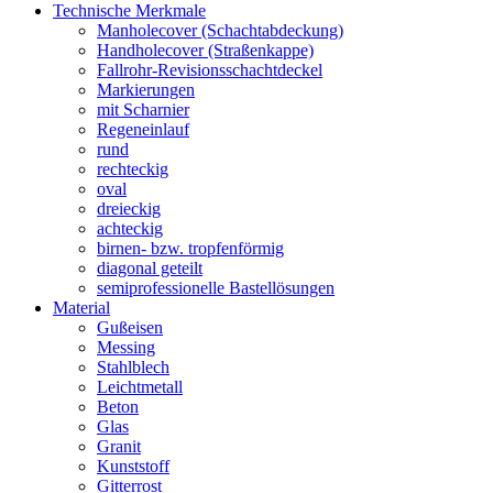
Technische Merkmale
Manholecover (Schachtabdeckung)
Handholecover (Straßenkappe)
Fallrohr-Revisionsschachtdeckel
Markierungen
mit Scharnier
Regeneinlauf
rund
rechteckig
oval
dreieckig
achteckig
birnen- bzw. tropfenförmig
diagonal geteilt
semiprofessionelle Bastellösungen
Material
Gußeisen
Messing
Stahlblech
Leichtmetall
Beton
Glas
Granit
Kunststoff
Gitterrost