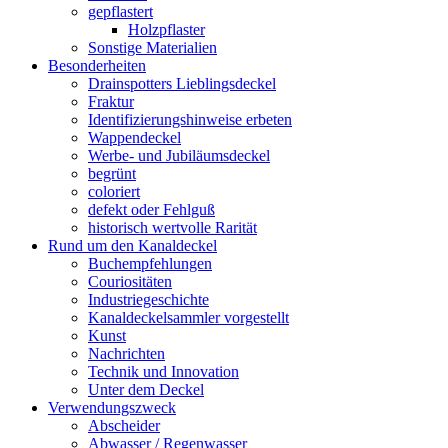
gepflastert
Holzpflaster
Sonstige Materialien
Besonderheiten
Drainspotters Lieblingsdeckel
Fraktur
Identifizierungshinweise erbeten
Wappendeckel
Werbe- und Jubiläumsdeckel
begrünt
coloriert
defekt oder Fehlguß
historisch wertvolle Rarität
Rund um den Kanaldeckel
Buchempfehlungen
Couriositäten
Industriegeschichte
Kanaldeckelsammler vorgestellt
Kunst
Nachrichten
Technik und Innovation
Unter dem Deckel
Verwendungszweck
Abscheider
Abwasser / Regenwasser