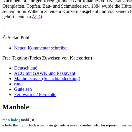
Nach dem 30jährigen Krieg gründete Graf Johannes von Nassau-Idst
Ofenplatten, Töpfen, Bau- und Schmiedeeisen. 1884 wurde die Hütt
seinem Sohn Wilhelm zu einem Konzern ausgebaut und von seinem E
gehört heute zu
ACO
.
·
©
Stefan Pohl
Neuen Kommentar schreiben
Free Tagging (Freies Zuweisen von Kategorien)
Deutschland
ACO mit GAWK und Passavant
Manholecover (Schachtabdeckung)
rund
Gußeisen
Fernwärme / Fernkälte
Manhole
man·hole
( m
n
h
l
)
n.
a hole through which a man can get into a sewer, conduit, etc. for repairs or inspe