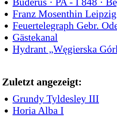
Buderus · PA - I 848 · 
Franz Mosenthin Leipzig
Feuertelegraph Gebr. Od
Gästekanal
Hydrant „Węgierska Gó
Zuletzt angezeigt:
Grundy Tyldesley III
Horia Alba I