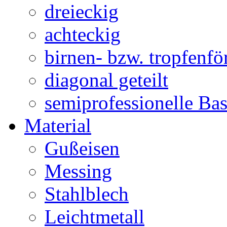
dreieckig
achteckig
birnen- bzw. tropfenf
diagonal geteilt
semiprofessionelle Ba
Material
Gußeisen
Messing
Stahlblech
Leichtmetall