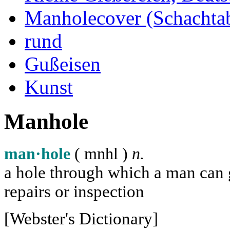
Manholecover (Schachta
rund
Gußeisen
Kunst
Manhole
man·hole
( m
n
h
l
)
n.
a hole through which a man can ge
repairs or inspection
[Webster's Dictionary]