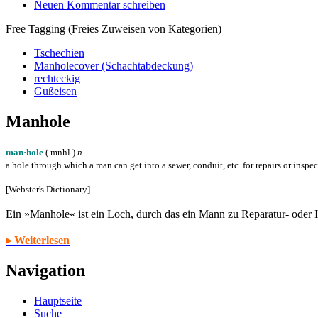
Neuen Kommentar schreiben
Free Tagging (Freies Zuweisen von Kategorien)
Tschechien
Manholecover (Schachtabdeckung)
rechteckig
Gußeisen
Manhole
man·hole
( m
n
h
l
)
n.
a hole through which a man can get into a sewer, conduit, etc. for repairs or inspe
[Webster's Dictionary]
Ein »Manhole« ist ein Loch, durch das ein Mann zu Reparatur- oder
▸ Weiterlesen
Navigation
Hauptseite
Suche