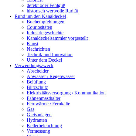
defekt oder Fehlguß
historisch wertvolle Rarität
Rund um den Kanaldeckel
Buchempfehlungen
Couriositäten
Industriegeschichte
Kanaldeckelsammler vorgestellt
Kunst
Nachrichten
Technik und Innovation
Unter dem Deckel
Verwendungszweck
Abscheider
Abwasser / Regenwasser
Belüftung
Blitzschutz
Elektrizitätsversorgung / Kommunikation
Fahnenmasthalter
Fernwärme / Fernkälte
Gas
Gleisanlagen
Hydranten
Kellerbeleuchtung
Vermessung