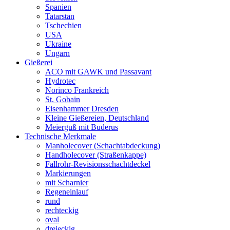
Spanien
Tatarstan
Tschechien
USA
Ukraine
Ungarn
Gießerei
ACO mit GAWK und Passavant
Hydrotec
Norinco Frankreich
St. Gobain
Eisenhammer Dresden
Kleine Gießereien, Deutschland
Meierguß mit Buderus
Technische Merkmale
Manholecover (Schachtabdeckung)
Handholecover (Straßenkappe)
Fallrohr-Revisionsschachtdeckel
Markierungen
mit Scharnier
Regeneinlauf
rund
rechteckig
oval
dreieckig