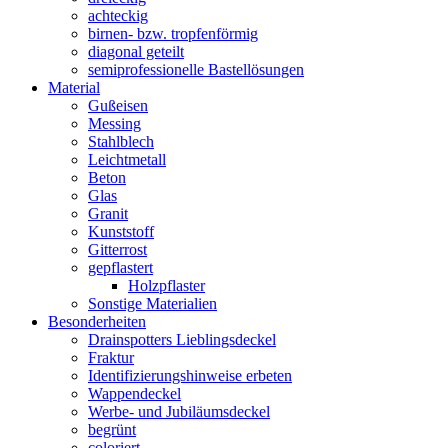
achteckig
birnen- bzw. tropfenförmig
diagonal geteilt
semiprofessionelle Bastellösungen
Material
Gußeisen
Messing
Stahlblech
Leichtmetall
Beton
Glas
Granit
Kunststoff
Gitterrost
gepflastert
Holzpflaster
Sonstige Materialien
Besonderheiten
Drainspotters Lieblingsdeckel
Fraktur
Identifizierungshinweise erbeten
Wappendeckel
Werbe- und Jubiläumsdeckel
begrünt
coloriert