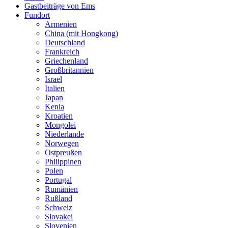
Gastbeiträge von Ems
Fundort
Armenien
China (mit Hongkong)
Deutschland
Frankreich
Griechenland
Großbritannien
Israel
Italien
Japan
Kenia
Kroatien
Mongolei
Niederlande
Norwegen
Ostpreußen
Philippinen
Polen
Portugal
Rumänien
Rußland
Schweiz
Slovakei
Slovenien