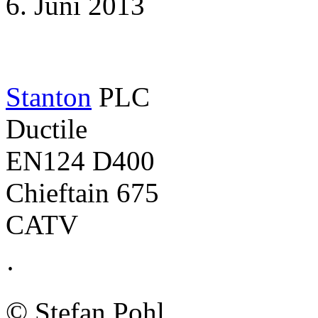
6. Juni 2013
Stanton
PLC
Ductile
EN124 D400
Chieftain 675
CATV
·
©
Stefan Pohl