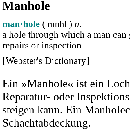
Manhole
man·hole
( m
n
h
l
)
n.
a hole through which a man can ge
repairs or inspection
[Webster's Dictionary]
Ein »Manhole« ist ein Loch
Reparatur- oder Inspektion
steigen kann. Ein Manholec
Schachtabdeckung.