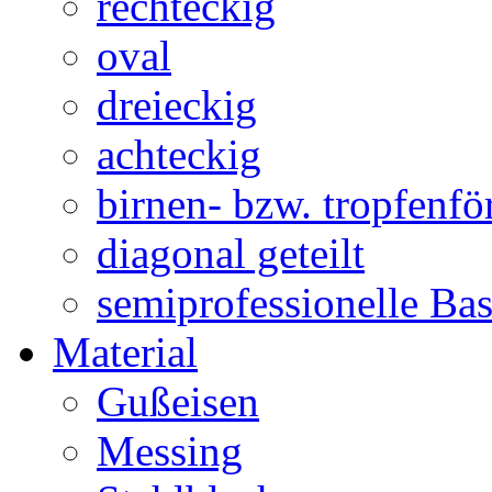
rechteckig
oval
dreieckig
achteckig
birnen- bzw. tropfenf
diagonal geteilt
semiprofessionelle Ba
Material
Gußeisen
Messing