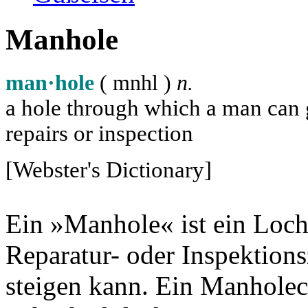
Manhole
man·hole
( m
n
h
l
)
n.
a hole through which a man can ge
repairs or inspection
[Webster's Dictionary]
Ein »Manhole« ist ein Loch
Reparatur- oder Inspektion
steigen kann. Ein Manholec