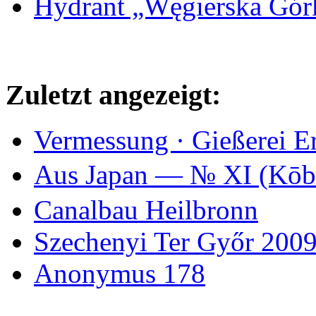
Hydrant „Węgierska Gó
Zuletzt angezeigt:
Vermessung · Gießerei E
Aus Japan — № XI (K
Canalbau Heilbronn
Szechenyi Ter Győr 200
Anonymus 178