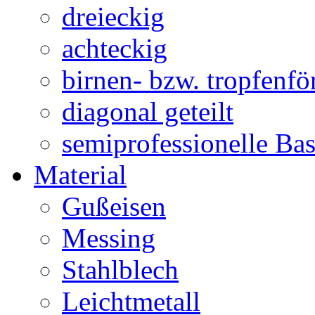
dreieckig
achteckig
birnen- bzw. tropfenf
diagonal geteilt
semiprofessionelle Ba
Material
Gußeisen
Messing
Stahlblech
Leichtmetall