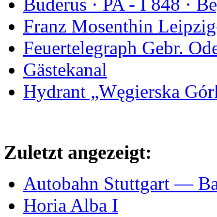
Buderus · PA - I 848 · 
Franz Mosenthin Leipzig
Feuertelegraph Gebr. Od
Gästekanal
Hydrant „Węgierska Gó
Zuletzt angezeigt:
Autobahn Stuttgart — Ba
Horia Alba I