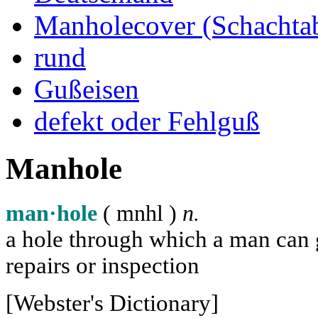
Manholecover (Schachta
rund
Gußeisen
defekt oder Fehlguß
Manhole
man·hole
( m
n
h
l
)
n.
a hole through which a man can ge
repairs or inspection
[Webster's Dictionary]