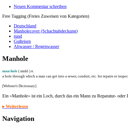
Neuen Kommentar schreiben
Free Tagging (Freies Zuweisen von Kategorien)
Deutschland
Manholecover (Schachtabdeckung)
rund
Gußeisen
Abwasser / Regenwasser
Manhole
man·hole
( m
n
h
l
)
n.
a hole through which a man can get into a sewer, conduit, etc. for repairs or inspe
[Webster's Dictionary]
Ein »Manhole« ist ein Loch, durch das ein Mann zu Reparatur- oder
▸ Weiterlesen
Navigation