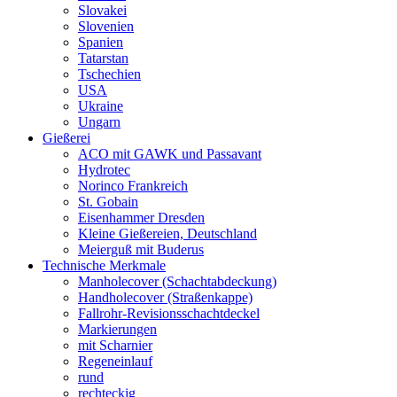
Slovakei
Slovenien
Spanien
Tatarstan
Tschechien
USA
Ukraine
Ungarn
Gießerei
ACO mit GAWK und Passavant
Hydrotec
Norinco Frankreich
St. Gobain
Eisenhammer Dresden
Kleine Gießereien, Deutschland
Meierguß mit Buderus
Technische Merkmale
Manholecover (Schachtabdeckung)
Handholecover (Straßenkappe)
Fallrohr-Revisionsschachtdeckel
Markierungen
mit Scharnier
Regeneinlauf
rund
rechteckig