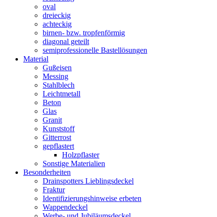
oval
dreieckig
achteckig
birnen- bzw. tropfenförmig
diagonal geteilt
semiprofessionelle Bastellösungen
Material
Gußeisen
Messing
Stahlblech
Leichtmetall
Beton
Glas
Granit
Kunststoff
Gitterrost
gepflastert
Holzpflaster
Sonstige Materialien
Besonderheiten
Drainspotters Lieblingsdeckel
Fraktur
Identifizierungshinweise erbeten
Wappendeckel
Werbe- und Jubiläumsdeckel