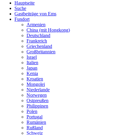
Hauptseite
Suche
Gastbeiträge von Ems
Fundort
Armenien
China (mit Hongkong)
Deutschland
Frankreich
Griechenland
Großbritannien
Israel
Italien
Japan
Kenia
Kroatien
Mongolei
Niederlande
Norwegen
Ostpreußen
Philippinen
Polen
Portugal
Rumänien
Rußland
Schweiz