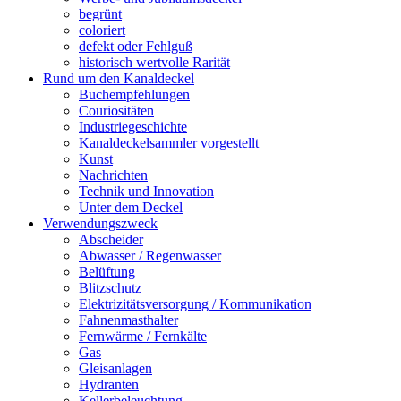
begrünt
coloriert
defekt oder Fehlguß
historisch wertvolle Rarität
Rund um den Kanaldeckel
Buchempfehlungen
Couriositäten
Industriegeschichte
Kanaldeckelsammler vorgestellt
Kunst
Nachrichten
Technik und Innovation
Unter dem Deckel
Verwendungszweck
Abscheider
Abwasser / Regenwasser
Belüftung
Blitzschutz
Elektrizitätsversorgung / Kommunikation
Fahnenmasthalter
Fernwärme / Fernkälte
Gas
Gleisanlagen
Hydranten
Kellerbeleuchtung