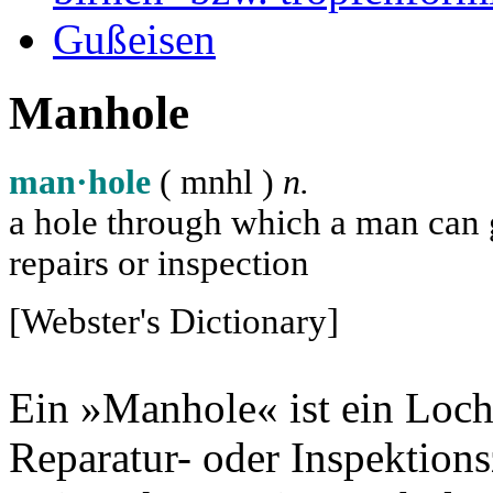
Gußeisen
Manhole
man·hole
( m
n
h
l
)
n.
a hole through which a man can ge
repairs or inspection
[Webster's Dictionary]
Ein »Manhole« ist ein Loch
Reparatur- oder Inspektion