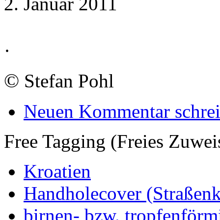
2. Januar 2011
·
©
Stefan Pohl
Neuen Kommentar schre
Free Tagging (Freies Zuwei
Kroatien
Handholecover (Straßen
birnen- bzw. tropfenförm