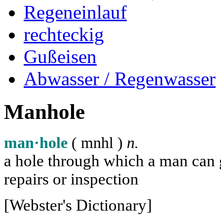
Regeneinlauf
rechteckig
Gußeisen
Abwasser / Regenwasser
Manhole
man·hole
( m
n
h
l
)
n.
a hole through which a man can ge
repairs or inspection
[Webster's Dictionary]