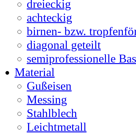
dreieckig
achteckig
birnen- bzw. tropfenf
diagonal geteilt
semiprofessionelle Ba
Material
Gußeisen
Messing
Stahlblech
Leichtmetall